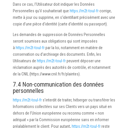
Dans ce cas, l’Utilisateur doit indiquer les Données
Personnelles qu’il souhaiterait que
https://m2t-toul-fr
corrige,
mette à jour ou supprime, en s’identifiant précisément avec une
copie d’une pièce d’identité (carte d’identité ou passeport).
Les demandes de suppression de Données Personnelles
seront soumises aux obligations qui sont imposées
à
https://m2t-toul-fr
par la loi, notamment en matière de
conservation ou d’archivage des documents. Enfin, les
Utilisateurs de
https://m2t-toul-fr
peuvent déposer une
réclamation auprès des autorités de contrôle, et notamment
de la CNIL (https://www.cnil.fr/fr/plaintes).
7.4 Non-communication des données
personnelles
https://m2t-toul-fr
s’interdit de traiter, héberger ou transférer les
Informations collectées sur ses Clients vers un pays situé en
dehors de l’Union européenne ou reconnu comme « non
adéquat » par la Commission européenne sans en informer
préalablement le client. Pour autant,
https://m2t-toul-fr
reste