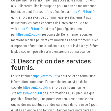
Ce site internet est normalement accessible à tout moment
aux utilisateurs. Une interruption pour raison de maintenance
technique peut être toutefois décidée par
https://m2t-toul-fr
,
qui s’efforcera alors de communiquer préalablement aux
utilisateurs les dates et heures de l’intervention. Le site
web
https://m2t-toul-fr
est mis à jour régulièrement
par
https://m2t-toul-fr
responsable. De la même façon, les
mentions légales peuvent être modifiées à tout moment : elles
s’imposent néanmoins à l’utilisateur qui est invité à s’y référer
le plus souvent possible afin d’en prendre connaissance.
3. Description des services
fournis.
Le site internet
https://m2t-toul-fr
a pour objet de fournir une
information concernant l’ensemble des activités de la
société.
https://m2t-toul-fr
s’efforce de fournir sur le
site
https://m2t-toul-fr
des informations aussi précises que
possible. Toutefois, il ne pourra être tenu responsable des
oublis, des inexactitudes et des carences dans la mise à jour,
qu’elles soient de son fait ou du fait des tiers partenaires qui