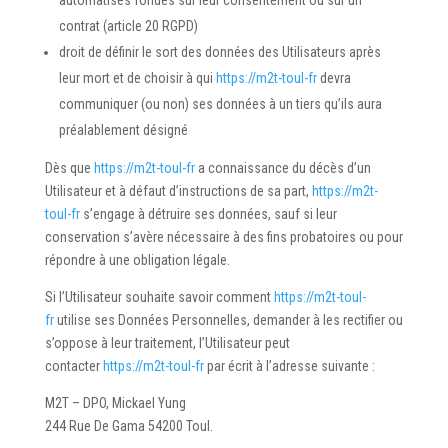
automatisés fondés sur leur consentement ou sur un
contrat (article 20 RGPD)
droit de définir le sort des données des Utilisateurs après
leur mort et de choisir à qui
https://m2t-toul-fr
devra
communiquer (ou non) ses données à un tiers qu’ils aura
préalablement désigné
Dès que
https://m2t-toul-fr
a connaissance du décès d’un
Utilisateur et à défaut d’instructions de sa part,
https://m2t-
toul-fr
s’engage à détruire ses données, sauf si leur
conservation s’avère nécessaire à des fins probatoires ou pour
répondre à une obligation légale.
Si l’Utilisateur souhaite savoir comment
https://m2t-toul-
fr
utilise ses Données Personnelles, demander à les rectifier ou
s’oppose à leur traitement, l’Utilisateur peut
contacter
https://m2t-toul-fr
par écrit à l’adresse suivante :
M2T – DPO, Mickael Yung
244 Rue De Gama 54200 Toul.