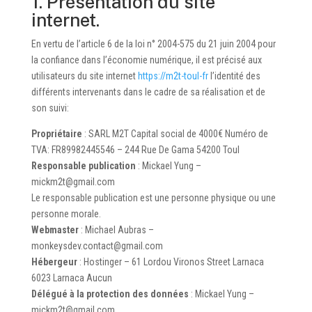
1. Présentation du site
internet.
En vertu de l’article 6 de la loi n° 2004-575 du 21 juin 2004 pour
la confiance dans l’économie numérique, il est précisé aux
utilisateurs du site internet
https://m2t-toul-fr
l’identité des
différents intervenants dans le cadre de sa réalisation et de
son suivi:
Propriétaire
: SARL M2T Capital social de 4000€ Numéro de
TVA: FR89982445546 – 244 Rue De Gama 54200 Toul
Responsable publication
: Mickael Yung –
mickm2t@gmail.com
Le responsable publication est une personne physique ou une
personne morale.
Webmaster
: Michael Aubras –
monkeysdev.contact@gmail.com
Hébergeur
: Hostinger – 61 Lordou Vironos Street Larnaca
6023 Larnaca Aucun
Délégué à la protection des données
: Mickael Yung –
mickm2t@gmail.com